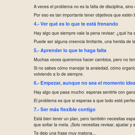
A
veces el problema no es la falta de disciplina, sin
P
or eso es tan importante tener objetivos que esté
4.- Ver qué es lo que te está frenando
H
ay algo que siempre vale la pena revisar: ¿qué ha 
P
uede ser alguna creencia limitante, una herida de la
5.- Aprender lo que te haga falta
M
uchas veces queremos hacer cambios, pero no ten
S
i no sabes cómo manejar la ansiedad, cómo organiz
volviendo a lo de siempre.
6.- Empezar, aunque no sea el momento idea
H
ay algo que pasa mucho: esperas sentirte con ganas
E
l problema es que si esperas a que todo esté perfe
7.- Ser más flexible contigo
E
stá bien tener un plan, pero también necesitas espa
que soltar la meta. ¡Solo necesitas revisar, ajustar y 
Te dejo una frase muy matona...