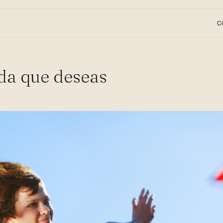
C
da que deseas