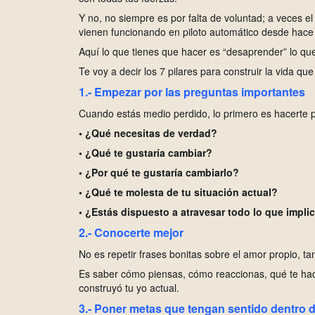
Y
no, no siempre es por falta de voluntad; a veces e
vienen funcionando en piloto automático desde hace
A
quí lo que tienes que hacer es “desaprender” lo qu
T
e voy a decir los 7 pilares para construir la vida qu
1.- Empezar por las preguntas importantes
C
uando estás medio perdido, lo primero es hacerte 
• ¿Qué necesitas de verdad?
• ¿Qué te gustaría cambiar?
• ¿Por qué te gustaría cambiarlo?
• ¿Qué te molesta de tu situación actual?
• ¿Estás dispuesto a atravesar todo lo que impli
2.- Conocerte mejor
N
o es repetir frases bonitas sobre el amor propio, t
E
s saber cómo piensas, cómo reaccionas, qué te hac
construyó tu yo actual.
3.- Poner metas que tengan sentido dentro d