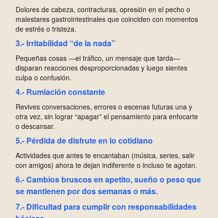
D
olores de cabeza, contracturas, opresión en el pecho o
malestares gastrointestinales que coinciden con momentos
de estrés o tristeza.
3.- Irritabilidad “de la nada”
P
equeñas cosas —el tráfico, un mensaje que tarda—
disparan reacciones desproporcionadas y luego sientes
culpa o confusión.
4.- Rumiación constante
R
evives conversaciones, errores o escenas futuras una y
otra vez, sin lograr “apagar” el pensamiento para enfocarte
o descansar.
5.- Pérdida de disfrute en lo cotidiano
A
ctividades que antes te encantaban (música, series, salir
con amigos) ahora te dejan indiferente o incluso te agotan.
6.- Cambios bruscos en apetito, sueño o peso que
se mantienen por dos semanas o más.
7.- Dificultad para cumplir con responsabilidades