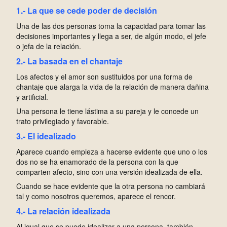
1.- La que se cede poder de decisión
U
na de las dos personas toma la capacidad para tomar las
decisiones importantes y llega a ser, de algún modo, el jefe
o jefa de la relación.
2.- La basada en el chantaje
L
os afectos y el amor son sustituidos por una forma de
chantaje que alarga la vida de la relación de manera dañina
y artificial.
U
na persona le tiene lástima a su pareja y le concede un
trato privilegiado y favorable.
3.- El idealizado
A
parece cuando empieza a hacerse evidente que uno o los
dos no se ha enamorado de la persona con la que
comparten afecto, sino con una versión idealizada de ella.
C
uando se hace evidente que la otra persona no cambiará
tal y como nosotros queremos, aparece el rencor.
4.- La relación idealizada
A
l igual que se puede idealizar a una persona, también