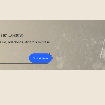
esar Lozano
ud, relaciones, dinero y mi frase
Suscribirme