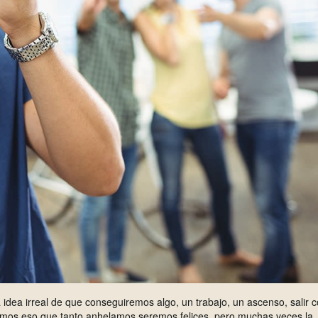
dea irreal de que conseguiremos algo, un trabajo, un ascenso, salir 
amos eso que tanto anhelamos seremos felices, pero muchas veces la