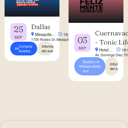
Dallas
25
Cuernava
Mesquite
19:00
SEP
03
1700 Rodeo Dr, Mesquite,
Convention
- Tonic Lif
TX 75149, Estados Unidos
Center
Comprar
Información
SEP
Hotel
16:
boletos
del evento
Av. Domingo Diez 70
GAMMA
B, El Empleado, 622
Puerta
Boletos no
Cuernavaca, Mor.
Informació
disponibles
Paraíso
del evento
aún